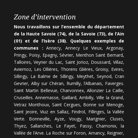
Zone d’intervention
Nous travaillons sur l’ensemble du département
de la Haute Savoie (74), de la Savoie (73), de l’Ain
(01) et de l’Isère (38). Quelques exemples de
communes :
Annecy, Annecy Le Vieux, Argonay,
Pringy, Poisy, Epagny, Sévrier, Menthon Saint Bernard,
Talloires, Veyrier du Lac, Saint Jorioz, Doussard, Villaz,
Aviernoz, Les Ollières, Thorens Glières, Groisy, Evires,
Sillingy, La Balme de Sillingy, Meythet, Seynod, Cran
Gevrier, Alby sur Chéran, Rumilly, l’Albanais, Faverges.
Saint Martin Bellevue, Charvonnex, Allonzier La Caille,
Cruseilles. Annemasse, Gaillard, Ambilly, Ville la Grand,
Vetraz Monthoux, Saint Cergues, Bonne sur Menoge,
Saint Jeoire, Viuz en Sallaz, Findrol, Fillinges, la Vallée
Verte. Bonneville, Ayze, Vougy, Marignier, Cluses,
Thyez, Sallanches, Le Fayet, Passy, Chamonix, la
Vallée de l’Arve. La Roche sur Foron, Amancy, Reignier,